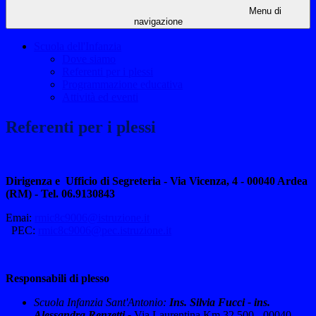
Menu di
navigazione
Scuola dell'Infanzia
Dove siamo
Referenti per i plessi
Programmazione educativa
Attività ed eventi
Referenti per i plessi
Dirigenza e Ufficio di Segreteria - Via Vicenza, 4 -
00040 Ardea
(RM)
-
Tel. 06.9130843
Emai:
rmic8c9006@istruzione.it
PEC:
rmic8c9006@pec.istruzione.it
Responsabili di plesso
Scuola Infanzia Sant'Antonio:
Ins. Silvia Fucci - ins.
Alessandra Renzetti -
Via Laurentina Km 32,500
-
00040