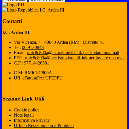
I.C. Ardea III
Contatti
I.C. Ardea III
Via Vicenza, 4 - 00040 Ardea (RM) - Distretto 41
Tel:
06.9130843
Email:
rmic8c800a@istruzione.it
Link per inviare una mail
PEC:
rmic8c800a@pec.istruzione.it
Link per inviare una mail
C.F.: 97714420581
C.M: RMIC8C800A
Uff_eFatturaPA: UFEPFU
Sezione Link Utili
Cookie policy
Note legali
Informativa Privacy
Ufficio Relazioni con il Pubblico