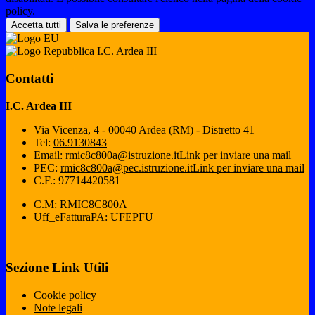
policy.
Accetta tutti
Salva le preferenze
I.C. Ardea III
Contatti
I.C. Ardea III
Via Vicenza, 4 - 00040 Ardea (RM) - Distretto 41
Tel:
06.9130843
Email:
rmic8c800a@istruzione.it
Link per inviare una mail
PEC:
rmic8c800a@pec.istruzione.it
Link per inviare una mail
C.F.: 97714420581
C.M: RMIC8C800A
Uff_eFatturaPA: UFEPFU
Sezione Link Utili
Cookie policy
Note legali