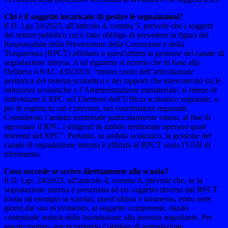
Chi è il soggetto incaricato di gestire le segnalazioni?
Il D. Lgs 24/2023, all’articolo 4, comma 5, prevede che i soggetti
del settore pubblico cui è fatto obbligo di prevedere la figura del
Responsabile della Prevenzione della Corruzione e della
Trasparenza (RPCT) affidano a quest'ultimo la gestione del canale di
segnalazione interna. A tal riguardo si ricorda che in base alla
Delibera ANAC 430/2016: “tenuto conto dell’articolazione
periferica del sistema scolastico e dei rapporti che intercorrono tra le
istituzioni scolastiche e l’Amministrazione ministeriale, si ritiene di
individuare il RPC nel Direttore dell’Ufficio scolastico regionale, o
per le regioni in cui è previsto, nel coordinatore regionale.
Considerato l’ambito territoriale particolarmente esteso, al fine di
agevolare il RPC, i dirigenti di ambito territoriale operano quali
referenti del RPC”. Pertanto, in ambito scolastico, la gestione del
canale di segnalazione interna è affidata al RPCT ossia l’USR di
riferimento.
Cosa succede se scrivo direttamente alla scuola?
Il D. Lgs. 24/2023, all’articolo 4, comma 6, prevede che, se la
segnalazione interna è presentata ad un soggetto diverso dal RPCT
(ossia ad esempio la scuola), quest’ultima è trasmessa, entro sette
giorni dal suo ricevimento, al soggetto competente, dando
contestuale notizia della trasmissione alla persona segnalante. Per
questo motivo, pur ricordando l’obbligo di segnalazione