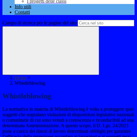
I progetti delle classi
Info utili
Contatti
Campo di ricerca per le pagine del sito
Home
>
Whistleblowing
Whistleblowing
La normativa in materia di Whistleblowing è volta a proteggere quei
soggetti che segnalano violazioni di disposizioni legislative nazionali
o comunitarie di cui sono venuti a conoscenza e riconducibili ad una
determinata Amministrazione. A questo scopo, il D. Lgs. 24/2023
pone a carico dei datori di lavoro determinati obblighi per garantire
l’efficacia della protezione accordata ai lavoratori e ai soggetti terzi.