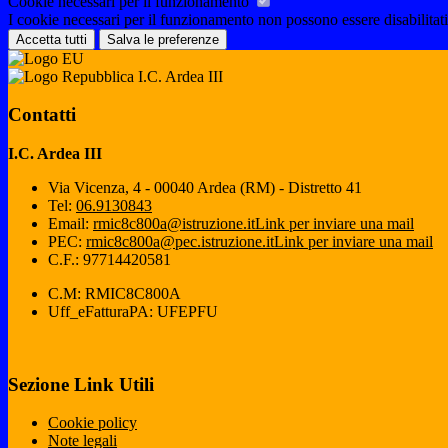
Cookie necessari per il funzionamento
I cookie necessari per il funzionamento non possono essere disabilitati.
Accetta tutti
Salva le preferenze
I.C. Ardea III
Contatti
I.C. Ardea III
Via Vicenza, 4 - 00040 Ardea (RM) - Distretto 41
Tel:
06.9130843
Email:
rmic8c800a@istruzione.it
Link per inviare una mail
PEC:
rmic8c800a@pec.istruzione.it
Link per inviare una mail
C.F.: 97714420581
C.M: RMIC8C800A
Uff_eFatturaPA: UFEPFU
Sezione Link Utili
Cookie policy
Note legali