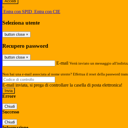
-
Entra con SPID
Entra con CIE
Seleziona utente
button close
×
Recupero password
button close
×
E-mail
Verrà inviato un messaggio all'indirizz
Non hai una e-mail associata al nome utente? Effettua il reset della password tram
E-mail inviata, si prega di controllare la casella di posta elettronica!
Errore
Chiudi
Successo
Chiudi
Informazione