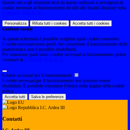
Questo sito o gli strumenti terzi da questo utilizzati si avvalgono di
cookie necessari al funzionamento ed utili alle finalità illustrate nella
COOKIE POLICY
.
Personalizza
Rifiuta tutti
i cookies
Accetta tutti
i cookies
Gestione cookie
In questa schermata è possibile scegliere quali cookie consentire.
I cookie necessari sono quelli che consentono il funzionamento della
piattaforma e non è possibile disabilitarli.
Per conoscere quali sono i cookie necessari al funzionamento potete
visionare la
COOKIE POLICY
.
Cookie necessari per il funzionamento
I cookie necessari per il funzionamento non possono essere
disabilitati. È possibile consultare l'elenco nella pagina della cookie
policy.
Accetta tutti
Salva le preferenze
I.C. Ardea III
Contatti