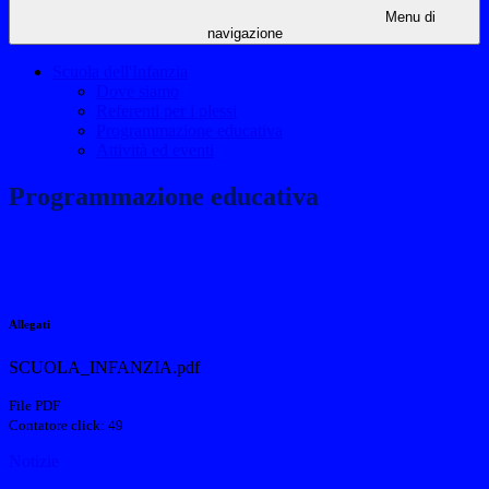
Menu di
navigazione
Scuola dell'Infanzia
Dove siamo
Referenti per i plessi
Programmazione educativa
Attività ed eventi
Programmazione educativa
Allegati
SCUOLA_INFANZIA.pdf
File PDF
Contatore click: 49
Notizie