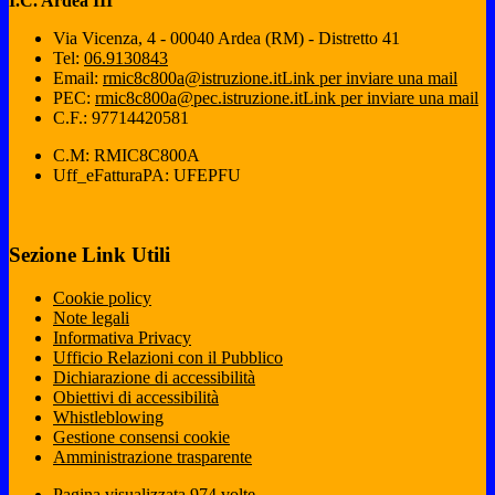
I.C. Ardea III
Via Vicenza, 4 - 00040 Ardea (RM) - Distretto 41
Tel:
06.9130843
Email:
rmic8c800a@istruzione.it
Link per inviare una mail
PEC:
rmic8c800a@pec.istruzione.it
Link per inviare una mail
C.F.: 97714420581
C.M: RMIC8C800A
Uff_eFatturaPA: UFEPFU
Sezione Link Utili
Cookie policy
Note legali
Informativa Privacy
Ufficio Relazioni con il Pubblico
Dichiarazione di accessibilità
Obiettivi di accessibilità
Whistleblowing
Gestione consensi cookie
Amministrazione trasparente
Pagina visualizzata
974
volte