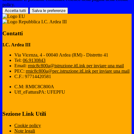
policy.
Accetta tutti
Salva le preferenze
I.C. Ardea III
Contatti
I.C. Ardea III
Via Vicenza, 4 - 00040 Ardea (RM) - Distretto 41
Tel:
06.9130843
Email:
rmic8c800a@istruzione.it
Link per inviare una mail
PEC:
rmic8c800a@pec.istruzione.it
Link per inviare una mail
C.F.: 97714420581
C.M: RMIC8C800A
Uff_eFatturaPA: UFEPFU
Sezione Link Utili
Cookie policy
Note legali