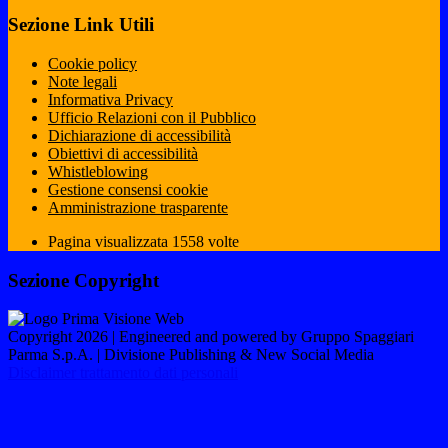
Sezione Link Utili
Cookie policy
Note legali
Informativa Privacy
Ufficio Relazioni con il Pubblico
Dichiarazione di accessibilità
Obiettivi di accessibilità
Whistleblowing
Gestione consensi cookie
Amministrazione trasparente
Pagina visualizzata
1558
volte
Sezione Copyright
Copyright 2026 | Engineered and powered by Gruppo Spaggiari
Parma S.p.A. | Divisione Publishing & New Social Media
Disclaimer trattamento dati personali