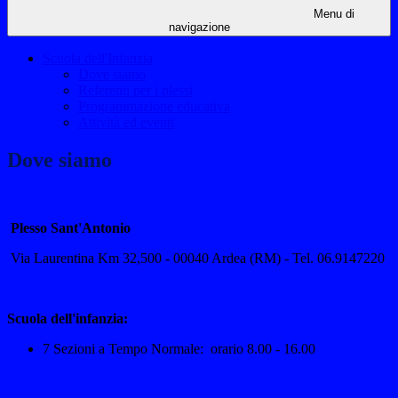
Menu di
navigazione
Scuola dell'Infanzia
Dove siamo
Referenti per i plessi
Programmazione educativa
Attività ed eventi
Dove siamo
Plesso Sant'Antonio
Via Laurentina Km 32,500
-
00040 Ardea (RM)
- Tel. 06.9147220
Scuola dell'infanzia:
7
Sezioni a Tempo Normale: orario 8.00 - 16.00