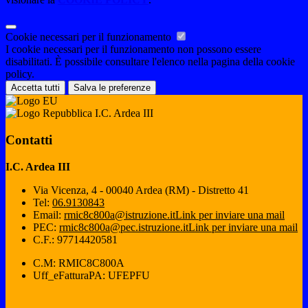
Cookie necessari per il funzionamento
I cookie necessari per il funzionamento non possono essere
disabilitati. È possibile consultare l'elenco nella pagina della cookie
policy.
Accetta tutti
Salva le preferenze
I.C. Ardea III
Contatti
I.C. Ardea III
Via Vicenza, 4 - 00040 Ardea (RM) - Distretto 41
Tel:
06.9130843
Email:
rmic8c800a@istruzione.it
Link per inviare una mail
PEC:
rmic8c800a@pec.istruzione.it
Link per inviare una mail
C.F.: 97714420581
C.M: RMIC8C800A
Uff_eFatturaPA: UFEPFU