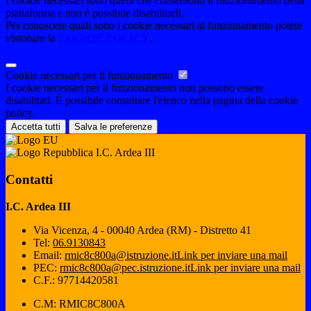
I cookie necessari sono quelli che consentono il funzionamento della
piattaforma e non è possibile disabilitarli.
Per conoscere quali sono i cookie necessari al funzionamento potete
visionare la
COOKIE POLICY
.
Cookie necessari per il funzionamento
I cookie necessari per il funzionamento non possono essere
disabilitati. È possibile consultare l'elenco nella pagina della cookie
policy.
Accetta tutti
Salva le preferenze
I.C. Ardea III
Contatti
I.C. Ardea III
Via Vicenza, 4 - 00040 Ardea (RM) - Distretto 41
Tel:
06.9130843
Email:
rmic8c800a@istruzione.it
Link per inviare una mail
PEC:
rmic8c800a@pec.istruzione.it
Link per inviare una mail
C.F.: 97714420581
C.M: RMIC8C800A