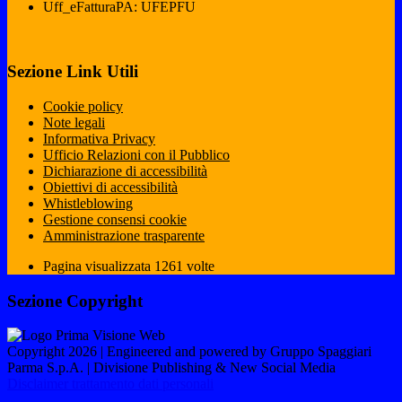
Uff_eFatturaPA: UFEPFU
Sezione Link Utili
Cookie policy
Note legali
Informativa Privacy
Ufficio Relazioni con il Pubblico
Dichiarazione di accessibilità
Obiettivi di accessibilità
Whistleblowing
Gestione consensi cookie
Amministrazione trasparente
Pagina visualizzata
1261
volte
Sezione Copyright
Copyright 2026 | Engineered and powered by Gruppo Spaggiari
Parma S.p.A. | Divisione Publishing & New Social Media
Disclaimer trattamento dati personali