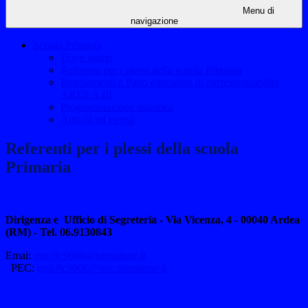
Menu di
navigazione
Scuola Primaria
Dove siamo
Referenti per i plessi della scuola Primaria
Regolamenti e Patto educativo di corresponsabilità
ARDEA III
Programmazione didattica
Attività ed eventi
Referenti per i plessi della scuola
Primaria
Dirigenza e Ufficio di Segreteria - Via Vicenza, 4 -
00040 Ardea
(RM)
-
Tel. 06.9130843
Emai:
rmic8c9006@istruzione.it
PEC:
rmic8c9006@pec.istruzione.it