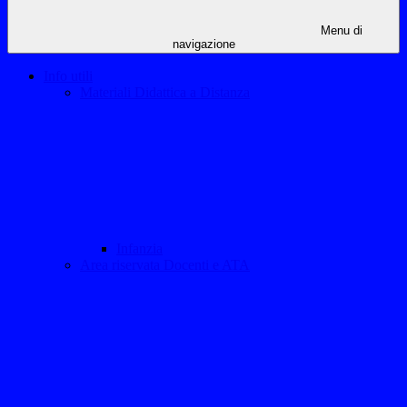
Menu di
navigazione
Info utili
Materiali Didattica a Distanza
Infanzia
Area riservata Docenti e ATA