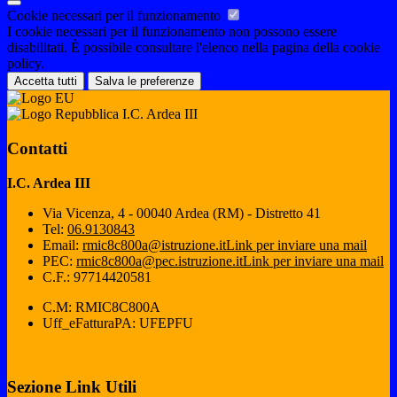
Cookie necessari per il funzionamento
I cookie necessari per il funzionamento non possono essere
disabilitati. È possibile consultare l'elenco nella pagina della cookie
policy.
Accetta tutti
Salva le preferenze
I.C. Ardea III
Contatti
I.C. Ardea III
Via Vicenza, 4 - 00040 Ardea (RM) - Distretto 41
Tel:
06.9130843
Email:
rmic8c800a@istruzione.it
Link per inviare una mail
PEC:
rmic8c800a@pec.istruzione.it
Link per inviare una mail
C.F.: 97714420581
C.M: RMIC8C800A
Uff_eFatturaPA: UFEPFU
Sezione Link Utili