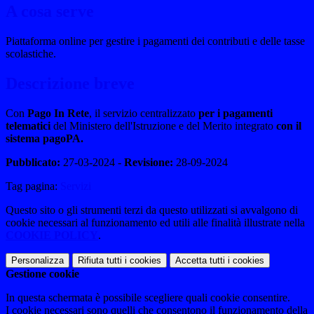
A cosa serve
Piattaforma online per gestire i pagamenti dei contributi e delle tasse
scolastiche.
Descrizione breve
Con
Pago In Rete
, il servizio centralizzato
per i pagamenti
telematici
del Ministero dell'Istruzione e del Merito integrato
con il
sistema pagoPA.
Pubblicato:
27-03-2024 -
Revisione:
28-09-2024
Tag pagina:
Servizi
Questo sito o gli strumenti terzi da questo utilizzati si avvalgono di
cookie necessari al funzionamento ed utili alle finalità illustrate nella
COOKIE POLICY
.
Personalizza
Rifiuta tutti
i cookies
Accetta tutti
i cookies
Gestione cookie
In questa schermata è possibile scegliere quali cookie consentire.
I cookie necessari sono quelli che consentono il funzionamento della