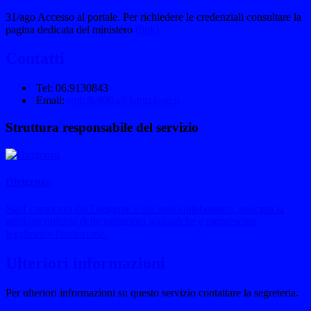
31/ago Accesso al portale. Per richiedere le credenziali consultare la
pagina dedicata del ministero
(link)
Contatti
Tel: 06.9130843
Email:
rmic8c800a@istruzione.it
Struttura responsabile del servizio
Dirigenza
Staff composto dal Dirigente e dai suoi collaboratori, assicura la
gestione unitaria delle istituzioni scolastiche e rappresenta
legalmente l'istituzione.
Ulteriori informazioni
Per ulteriori informazioni su questo servizio contattare la segreteria.