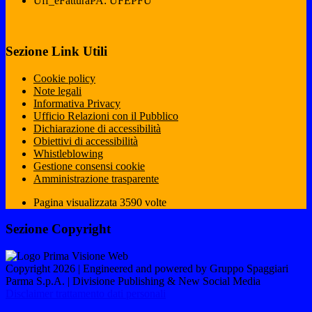
Uff_eFatturaPA: UFEPFU
Sezione Link Utili
Cookie policy
Note legali
Informativa Privacy
Ufficio Relazioni con il Pubblico
Dichiarazione di accessibilità
Obiettivi di accessibilità
Whistleblowing
Gestione consensi cookie
Amministrazione trasparente
Pagina visualizzata
3590
volte
Sezione Copyright
Copyright 2026 | Engineered and powered by Gruppo Spaggiari
Parma S.p.A. | Divisione Publishing & New Social Media
Disclaimer trattamento dati personali