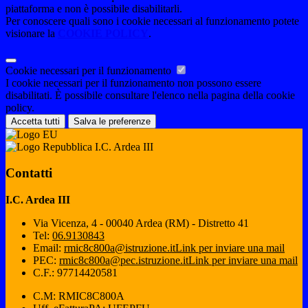
piattaforma e non è possibile disabilitarli.
Per conoscere quali sono i cookie necessari al funzionamento potete
visionare la
COOKIE POLICY
.
Cookie necessari per il funzionamento
I cookie necessari per il funzionamento non possono essere
disabilitati. È possibile consultare l'elenco nella pagina della cookie
policy.
Accetta tutti
Salva le preferenze
I.C. Ardea III
Contatti
I.C. Ardea III
Via Vicenza, 4 - 00040 Ardea (RM) - Distretto 41
Tel:
06.9130843
Email:
rmic8c800a@istruzione.it
Link per inviare una mail
PEC:
rmic8c800a@pec.istruzione.it
Link per inviare una mail
C.F.: 97714420581
C.M: RMIC8C800A