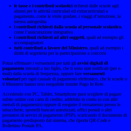
le tasse e i contributi scolastici
richiesti dalle scuole agli
alunni per le attività curriculari ed extracurriculari a
pagamento, come le visite guidate, i viaggi d’istruzione, la
mensa autogestita
i contributi richiesti dalla scuola al personale scolastico
,
come l’assicurazione integrativa
i contributi richiesti ad altri soggetti
, quali ad esempio gli
accompagnatori
tutti contributi a favore del Ministero
, quali ad esempio i
diritti di segreteria per la partecipazione a concorsi
Potrai effettuare i versamenti per tutti gli
avvisi digitali di
pagamento
intestati a tuo figlio, che ti sono stati notificati (per e-
mail) dalla scuola di frequenza, oppure fare
versamenti
volontari
per ogni causale di pagamento elettronico, che le scuole o
il Ministero hanno reso eseguibile tramite Pago In Rete.
Accedendo con PC, Tablet, Smartphone puoi scegliere di pagare
subito online con carta di credito, addebito in conto (o con altri
metodi di pagamento) oppure di eseguire il versamento presso le
tabaccherie, sportelli bancari autorizzati, uffici postali o altri
prestatori di servizi di pagamento (PSP), scaricando il documento di
pagamento predisposto dal sistema, che riporta QR-Code e
Bollettino Postale PA.