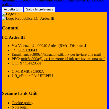
disabilitati. È possibile consultare l'elenco nella pagina della cookie
policy.
Accetta tutti
Salva le preferenze
I.C. Ardea III
Contatti
I.C. Ardea III
Via Vicenza, 4 - 00040 Ardea (RM) - Distretto 41
Tel:
06.9130843
Email:
rmic8c800a@istruzione.it
Link per inviare una mail
PEC:
rmic8c800a@pec.istruzione.it
Link per inviare una mail
C.F.: 97714420581
C.M: RMIC8C800A
Uff_eFatturaPA: UFEPFU
Sezione Link Utili
Cookie policy
Note legali