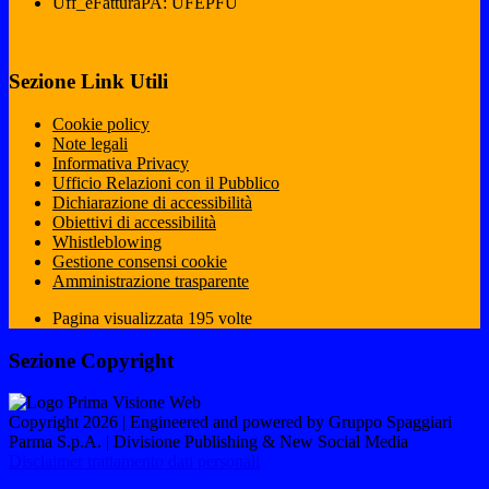
Uff_eFatturaPA: UFEPFU
Sezione Link Utili
Cookie policy
Note legali
Informativa Privacy
Ufficio Relazioni con il Pubblico
Dichiarazione di accessibilità
Obiettivi di accessibilità
Whistleblowing
Gestione consensi cookie
Amministrazione trasparente
Pagina visualizzata
195
volte
Sezione Copyright
Copyright 2026 | Engineered and powered by Gruppo Spaggiari
Parma S.p.A. | Divisione Publishing & New Social Media
Disclaimer trattamento dati personali