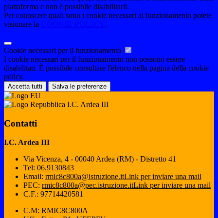
piattaforma e non è possibile disabilitarli.
Per conoscere quali sono i cookie necessari al funzionamento potete
visionare la
COOKIE POLICY
.
Cookie necessari per il funzionamento
I cookie necessari per il funzionamento non possono essere
disabilitati. È possibile consultare l'elenco nella pagina della cookie
policy.
Accetta tutti
Salva le preferenze
I.C. Ardea III
Contatti
I.C. Ardea III
Via Vicenza, 4 - 00040 Ardea (RM) - Distretto 41
Tel:
06.9130843
Email:
rmic8c800a@istruzione.it
Link per inviare una mail
PEC:
rmic8c800a@pec.istruzione.it
Link per inviare una mail
C.F.: 97714420581
C.M: RMIC8C800A