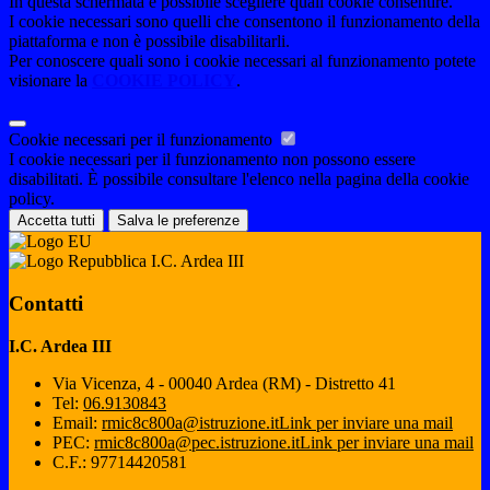
In questa schermata è possibile scegliere quali cookie consentire.
I cookie necessari sono quelli che consentono il funzionamento della
piattaforma e non è possibile disabilitarli.
Per conoscere quali sono i cookie necessari al funzionamento potete
visionare la
COOKIE POLICY
.
Cookie necessari per il funzionamento
I cookie necessari per il funzionamento non possono essere
disabilitati. È possibile consultare l'elenco nella pagina della cookie
policy.
Accetta tutti
Salva le preferenze
I.C. Ardea III
Contatti
I.C. Ardea III
Via Vicenza, 4 - 00040 Ardea (RM) - Distretto 41
Tel:
06.9130843
Email:
rmic8c800a@istruzione.it
Link per inviare una mail
PEC:
rmic8c800a@pec.istruzione.it
Link per inviare una mail
C.F.: 97714420581