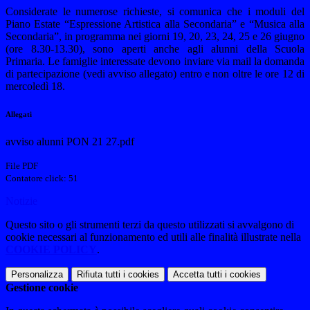
Considerate le numerose richieste, si comunica che i moduli del
Piano Estate “Espressione Artistica alla Secondaria” e “Musica alla
Secondaria”, in programma nei giorni 19, 20, 23, 24, 25 e 26 giugno
(ore 8.30-13.30), sono aperti anche agli alunni della Scuola
Primaria. Le famiglie interessate devono inviare via mail la domanda
di partecipazione (vedi avviso allegato) entro e non oltre le ore 12 di
mercoledì 18.
Allegati
avviso alunni PON 21 27.pdf
File PDF
Contatore click: 51
Notizie
Questo sito o gli strumenti terzi da questo utilizzati si avvalgono di
cookie necessari al funzionamento ed utili alle finalità illustrate nella
COOKIE POLICY
.
Personalizza
Rifiuta tutti
i cookies
Accetta tutti
i cookies
Gestione cookie