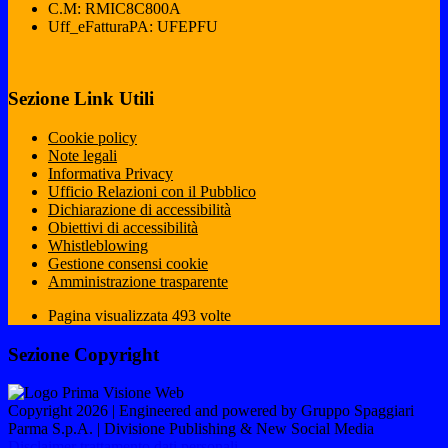
C.M: RMIC8C800A
Uff_eFatturaPA: UFEPFU
Sezione Link Utili
Cookie policy
Note legali
Informativa Privacy
Ufficio Relazioni con il Pubblico
Dichiarazione di accessibilità
Obiettivi di accessibilità
Whistleblowing
Gestione consensi cookie
Amministrazione trasparente
Pagina visualizzata
493
volte
Sezione Copyright
Copyright 2026 | Engineered and powered by Gruppo Spaggiari
Parma S.p.A. | Divisione Publishing & New Social Media
Disclaimer trattamento dati personali