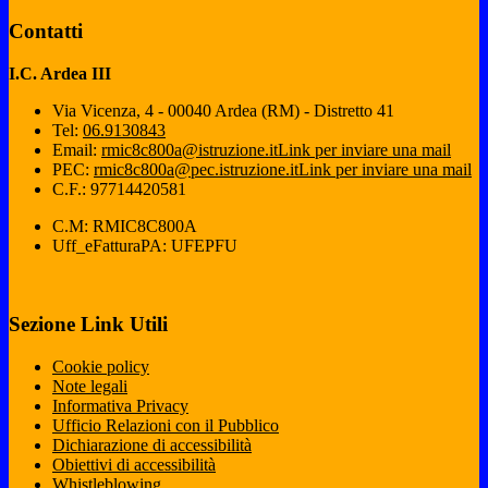
Contatti
I.C. Ardea III
Via Vicenza, 4 - 00040 Ardea (RM) - Distretto 41
Tel:
06.9130843
Email:
rmic8c800a@istruzione.it
Link per inviare una mail
PEC:
rmic8c800a@pec.istruzione.it
Link per inviare una mail
C.F.: 97714420581
C.M: RMIC8C800A
Uff_eFatturaPA: UFEPFU
Sezione Link Utili
Cookie policy
Note legali
Informativa Privacy
Ufficio Relazioni con il Pubblico
Dichiarazione di accessibilità
Obiettivi di accessibilità
Whistleblowing