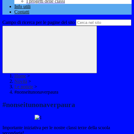
I progetti delle classi
Info utili
Contatti
Campo di ricerca per le pagine del sito
Home
>
Novità
>
Le notizie
>
#nonseitunonaverpaura
#nonseitunonaverpaura
​Importante iniziativa per le nostre classi terze della scuola
secondaria!