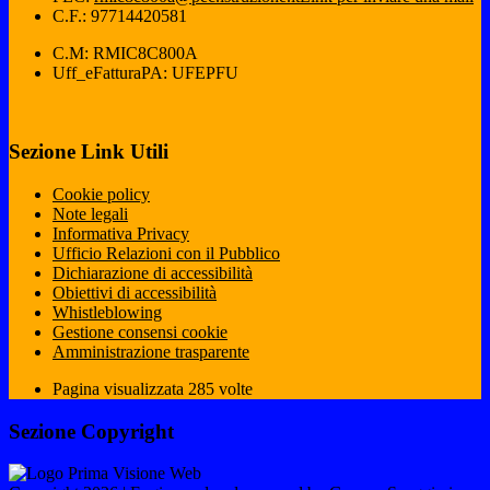
C.F.: 97714420581
C.M: RMIC8C800A
Uff_eFatturaPA: UFEPFU
Sezione Link Utili
Cookie policy
Note legali
Informativa Privacy
Ufficio Relazioni con il Pubblico
Dichiarazione di accessibilità
Obiettivi di accessibilità
Whistleblowing
Gestione consensi cookie
Amministrazione trasparente
Pagina visualizzata
285
volte
Sezione Copyright