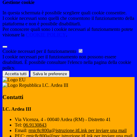
Gestione cookie
In questa schermata è possibile scegliere quali cookie consentire.
I cookie necessari sono quelli che consentono il funzionamento della
piattaforma e non è possibile disabilitarli.
Per conoscere quali sono i cookie necessari al funzionamento potete
visionare la
COOKIE POLICY
.
Cookie necessari per il funzionamento
I cookie necessari per il funzionamento non possono essere
disabilitati. È possibile consultare l'elenco nella pagina della cookie
policy.
Accetta tutti
Salva le preferenze
I.C. Ardea III
Contatti
I.C. Ardea III
Via Vicenza, 4 - 00040 Ardea (RM) - Distretto 41
Tel:
06.9130843
Email:
rmic8c800a@istruzione.it
Link per inviare una mail
PEC:
rmic8c800a@pec.istruzione.it
Link per inviare una mail