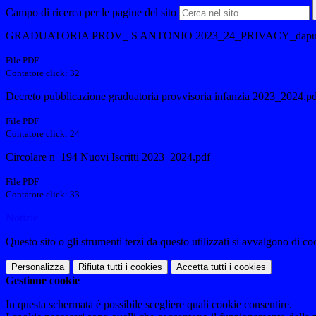
Campo di ricerca per le pagine del sito
GRADUATORIA PROV_ S ANTONIO 2023_24_PRIVACY_dapubbl
File PDF
Contatore click: 32
Decreto pubblicazione graduatoria provvisoria infanzia 2023_2024.p
File PDF
Contatore click: 24
Circolare n_194 Nuovi Iscritti 2023_2024.pdf
File PDF
Contatore click: 33
Notizie
Questo sito o gli strumenti terzi da questo utilizzati si avvalgono di coo
Personalizza
Rifiuta tutti
i cookies
Accetta tutti
i cookies
Gestione cookie
In questa schermata è possibile scegliere quali cookie consentire.