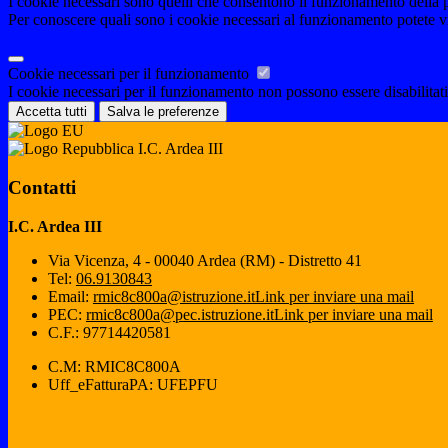
I cookie necessari sono quelli che consentono il funzionamento della pi
Per conoscere quali sono i cookie necessari al funzionamento potete v
Cookie necessari per il funzionamento
I cookie necessari per il funzionamento non possono essere disabilitati.
Accetta tutti
Salva le preferenze
I.C. Ardea III
Contatti
I.C. Ardea III
Via Vicenza, 4 - 00040 Ardea (RM) - Distretto 41
Tel:
06.9130843
Email:
rmic8c800a@istruzione.it
Link per inviare una mail
PEC:
rmic8c800a@pec.istruzione.it
Link per inviare una mail
C.F.: 97714420581
C.M: RMIC8C800A
Uff_eFatturaPA: UFEPFU