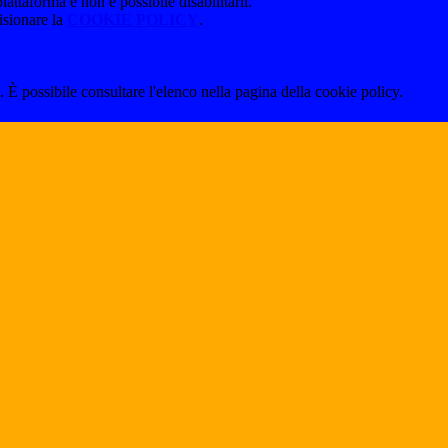
attaforma e non è possibile disabilitarli.
isionare la
COOKIE POLICY
.
 È possibile consultare l'elenco nella pagina della cookie policy.