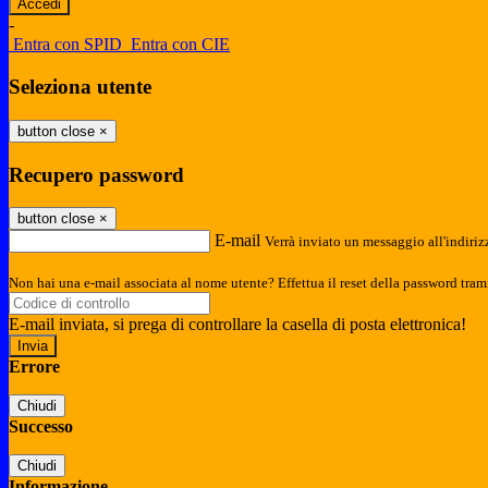
-
Entra con SPID
Entra con CIE
Seleziona utente
button close
×
Recupero password
button close
×
E-mail
Verrà inviato un messaggio all'indirizz
Non hai una e-mail associata al nome utente? Effettua il reset della password tram
E-mail inviata, si prega di controllare la casella di posta elettronica!
Errore
Chiudi
Successo
Chiudi
Informazione