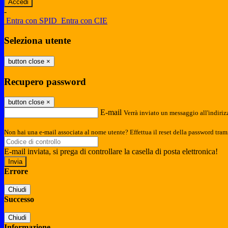
-
Entra con SPID
Entra con CIE
Seleziona utente
button close
×
Recupero password
button close
×
E-mail
Verrà inviato un messaggio all'indirizz
Non hai una e-mail associata al nome utente? Effettua il reset della password tram
E-mail inviata, si prega di controllare la casella di posta elettronica!
Errore
Chiudi
Successo
Chiudi
Informazione