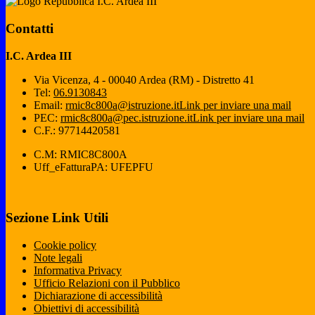
I.C. Ardea III
Contatti
I.C. Ardea III
Via Vicenza, 4 - 00040 Ardea (RM) - Distretto 41
Tel:
06.9130843
Email:
rmic8c800a@istruzione.it
Link per inviare una mail
PEC:
rmic8c800a@pec.istruzione.it
Link per inviare una mail
C.F.: 97714420581
C.M: RMIC8C800A
Uff_eFatturaPA: UFEPFU
Sezione Link Utili
Cookie policy
Note legali
Informativa Privacy
Ufficio Relazioni con il Pubblico
Dichiarazione di accessibilità
Obiettivi di accessibilità