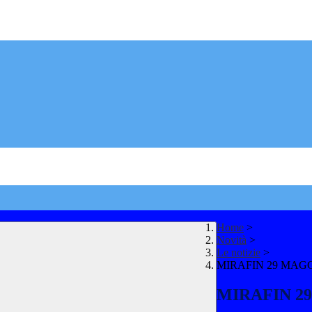
Home
>
Novità
>
Le notizie
>
MIRAFIN 29 MAGG
MIRAFIN 29