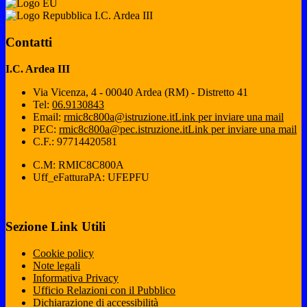
I.C. Ardea III
Contatti
I.C. Ardea III
Via Vicenza, 4 - 00040 Ardea (RM) - Distretto 41
Tel:
06.9130843
Email:
rmic8c800a@istruzione.it
Link per inviare una mail
PEC:
rmic8c800a@pec.istruzione.it
Link per inviare una mail
C.F.: 97714420581
C.M: RMIC8C800A
Uff_eFatturaPA: UFEPFU
Sezione Link Utili
Cookie policy
Note legali
Informativa Privacy
Ufficio Relazioni con il Pubblico
Dichiarazione di accessibilità