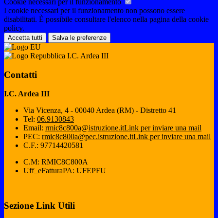
Cookie necessari per il funzionamento
I cookie necessari per il funzionamento non possono essere
disabilitati. È possibile consultare l'elenco nella pagina della cookie
policy.
Accetta tutti
Salva le preferenze
I.C. Ardea III
Contatti
I.C. Ardea III
Via Vicenza, 4 - 00040 Ardea (RM) - Distretto 41
Tel:
06.9130843
Email:
rmic8c800a@istruzione.it
Link per inviare una mail
PEC:
rmic8c800a@pec.istruzione.it
Link per inviare una mail
C.F.: 97714420581
C.M: RMIC8C800A
Uff_eFatturaPA: UFEPFU
Sezione Link Utili