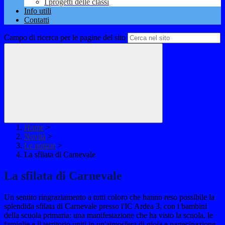
I progetti delle classi
Info utili
Contatti
Campo di ricerca per le pagine del sito
Home
>
Novità
>
Le notizie
>
La sfilata di Carnevale
La sfilata di Carnevale
Un sentito ringraziamento a tutti coloro che hanno reso possibile la
splendida sfilata di Carnevale presso l'IC Ardea 3, con i bambini
della scuola primaria: una manifestazione che ha visto la scuola, le
famiglie e il territorio uniti in un'atmosfera di gioia e partecipazione.