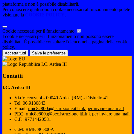
piattaforma e non è possibile disabilitarli.
Per conoscere quali sono i cookie necessari al funzionamento potete
visionare la
COOKIE POLICY
.
Cookie necessari per il funzionamento
I cookie necessari per il funzionamento non possono essere
disabilitati. È possibile consultare l'elenco nella pagina della cookie
policy.
Accetta tutti
Salva le preferenze
I.C. Ardea III
Contatti
I.C. Ardea III
Via Vicenza, 4 - 00040 Ardea (RM) - Distretto 41
Tel:
06.9130843
Email:
rmic8c800a@istruzione.it
Link per inviare una mail
PEC:
rmic8c800a@pec.istruzione.it
Link per inviare una mail
C.F.: 97714420581
C.M: RMIC8C800A