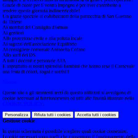
Grazie di cuore per il vostro impegno e per aver contribuito a
rendere questa giornata indimenticabile!
Un grazie speciale ai collaboratori della parrocchia di San Gaetano
da Thiene
Ai membri del Consiglio d'istituto
Ai genitori
Alla protezione civile e alla polizia locale
Ai ragazzi dell'associazione Equilibrio
Al consigliere comunale Antonella Cofano
Allo staff del DS
A tutti i docenti e personale ATA
E soprattutto ai nostri splendidi bambini che hanno reso il Carnevale
una festa di colori, sogni e sorrisi!!
Notizie
Questo sito o gli strumenti terzi da questo utilizzati si avvalgono di
cookie necessari al funzionamento ed utili alle finalità illustrate nella
COOKIE POLICY
.
Personalizza
Rifiuta tutti
i cookies
Accetta tutti
i cookies
Gestione cookie
In questa schermata è possibile scegliere quali cookie consentire.
I cookie necessari sono quelli che consentono il funzionamento della