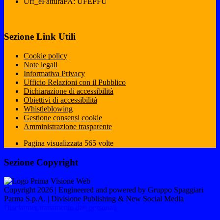
Uff_eFatturaPA: UFEPFU
Sezione Link Utili
Cookie policy
Note legali
Informativa Privacy
Ufficio Relazioni con il Pubblico
Dichiarazione di accessibilità
Obiettivi di accessibilità
Whistleblowing
Gestione consensi cookie
Amministrazione trasparente
Pagina visualizzata
565
volte
Sezione Copyright
Copyright 2026 | Engineered and powered by Gruppo Spaggiari
Parma S.p.A. | Divisione Publishing & New Social Media
Disclaimer trattamento dati personali