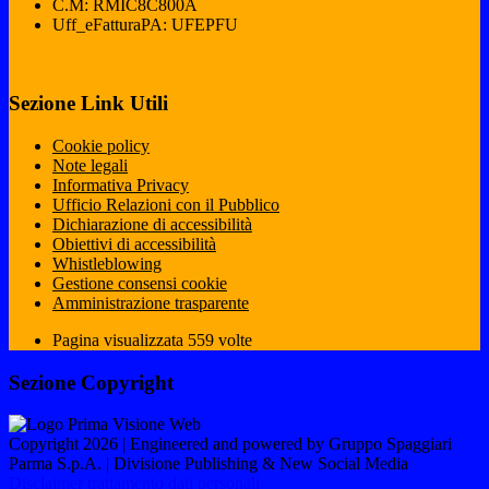
C.M: RMIC8C800A
Uff_eFatturaPA: UFEPFU
Sezione Link Utili
Cookie policy
Note legali
Informativa Privacy
Ufficio Relazioni con il Pubblico
Dichiarazione di accessibilità
Obiettivi di accessibilità
Whistleblowing
Gestione consensi cookie
Amministrazione trasparente
Pagina visualizzata
559
volte
Sezione Copyright
Copyright 2026 | Engineered and powered by Gruppo Spaggiari
Parma S.p.A. | Divisione Publishing & New Social Media
Disclaimer trattamento dati personali