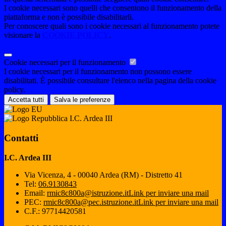
I cookie necessari sono quelli che consentono il funzionamento della
piattaforma e non è possibile disabilitarli.
Per conoscere quali sono i cookie necessari al funzionamento potete
visionare la
COOKIE POLICY
.
Cookie necessari per il funzionamento
I cookie necessari per il funzionamento non possono essere
disabilitati. È possibile consultare l'elenco nella pagina della cookie
policy.
Accetta tutti
Salva le preferenze
I.C. Ardea III
Contatti
I.C. Ardea III
Via Vicenza, 4 - 00040 Ardea (RM) - Distretto 41
Tel:
06.9130843
Email:
rmic8c800a@istruzione.it
Link per inviare una mail
PEC:
rmic8c800a@pec.istruzione.it
Link per inviare una mail
C.F.: 97714420581