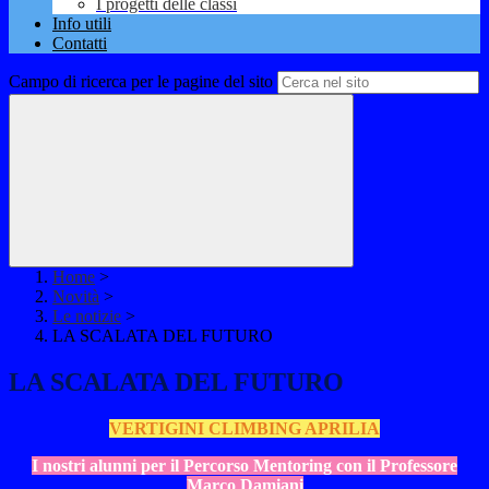
I progetti delle classi
Info utili
Contatti
Campo di ricerca per le pagine del sito
Home
>
Novità
>
Le notizie
>
LA SCALATA DEL FUTURO
LA SCALATA DEL FUTURO
VERTIGINI CLIMBING APRILIA
I nostri alunni per il Percorso Mentoring con il Professore
Marco Damiani