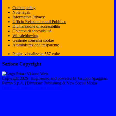
Cookie policy
Note legali
Informativa Privacy
Ufficio Relazioni con il Pubblico
Dichiarazione di accessibilità
Obiettivi di accessibilità
Whistleblowing
Gestione consensi cookie
Amministrazione trasparente
Pagina visualizzata
557
volte
Sezione Copyright
Copyright 2026 | Engineered and powered by Gruppo Spaggiari
Parma S.p.A. | Divisione Publishing & New Social Media
Disclaimer trattamento dati personali