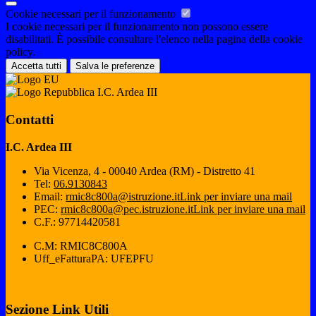
Cookie necessari per il funzionamento
I cookie necessari per il funzionamento non possono essere
disabilitati. È possibile consultare l'elenco nella pagina della cookie
policy.
Accetta tutti
Salva le preferenze
I.C. Ardea III
Contatti
I.C. Ardea III
Via Vicenza, 4 - 00040 Ardea (RM) - Distretto 41
Tel:
06.9130843
Email:
rmic8c800a@istruzione.it
Link per inviare una mail
PEC:
rmic8c800a@pec.istruzione.it
Link per inviare una mail
C.F.: 97714420581
C.M: RMIC8C800A
Uff_eFatturaPA: UFEPFU
Sezione Link Utili