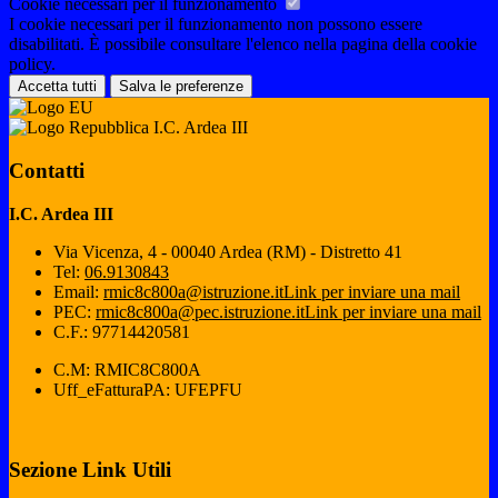
Cookie necessari per il funzionamento
I cookie necessari per il funzionamento non possono essere
disabilitati. È possibile consultare l'elenco nella pagina della cookie
policy.
Accetta tutti
Salva le preferenze
I.C. Ardea III
Contatti
I.C. Ardea III
Via Vicenza, 4 - 00040 Ardea (RM) - Distretto 41
Tel:
06.9130843
Email:
rmic8c800a@istruzione.it
Link per inviare una mail
PEC:
rmic8c800a@pec.istruzione.it
Link per inviare una mail
C.F.: 97714420581
C.M: RMIC8C800A
Uff_eFatturaPA: UFEPFU
Sezione Link Utili