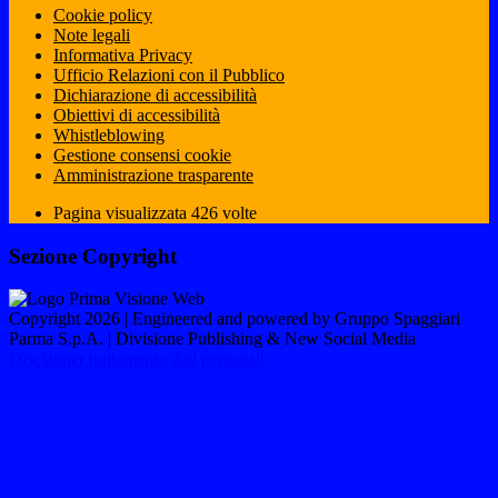
Cookie policy
Note legali
Informativa Privacy
Ufficio Relazioni con il Pubblico
Dichiarazione di accessibilità
Obiettivi di accessibilità
Whistleblowing
Gestione consensi cookie
Amministrazione trasparente
Pagina visualizzata
426
volte
Sezione Copyright
Copyright 2026 | Engineered and powered by Gruppo Spaggiari
Parma S.p.A. | Divisione Publishing & New Social Media
Disclaimer trattamento dati personali