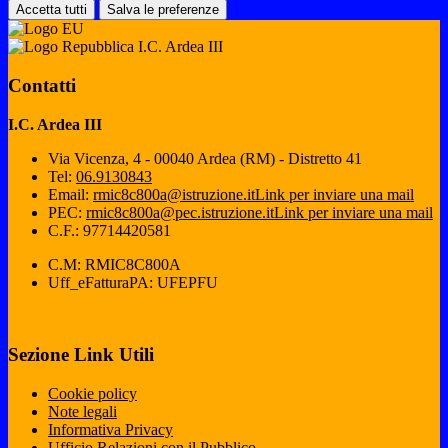
Accetta tutti
Salva le preferenze
I.C. Ardea III
Contatti
I.C. Ardea III
Via Vicenza, 4 - 00040 Ardea (RM) - Distretto 41
Tel:
06.9130843
Email:
rmic8c800a@istruzione.it
Link per inviare una mail
PEC:
rmic8c800a@pec.istruzione.it
Link per inviare una mail
C.F.: 97714420581
C.M: RMIC8C800A
Uff_eFatturaPA: UFEPFU
Sezione Link Utili
Cookie policy
Note legali
Informativa Privacy
Ufficio Relazioni con il Pubblico