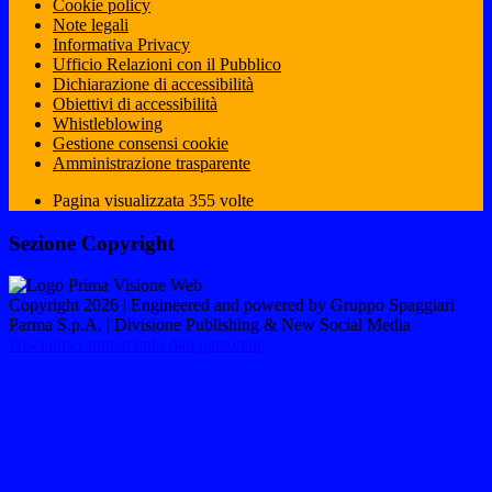
Cookie policy
Note legali
Informativa Privacy
Ufficio Relazioni con il Pubblico
Dichiarazione di accessibilità
Obiettivi di accessibilità
Whistleblowing
Gestione consensi cookie
Amministrazione trasparente
Pagina visualizzata
355
volte
Sezione Copyright
Copyright 2026 | Engineered and powered by Gruppo Spaggiari
Parma S.p.A. | Divisione Publishing & New Social Media
Disclaimer trattamento dati personali