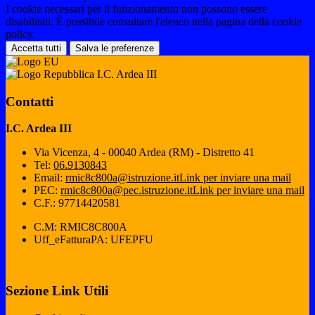
I cookie necessari per il funzionamento non possono essere
disabilitati. È possibile consultare l'elenco nella pagina della cookie
policy.
Accetta tutti
Salva le preferenze
I.C. Ardea III
Contatti
I.C. Ardea III
Via Vicenza, 4 - 00040 Ardea (RM) - Distretto 41
Tel:
06.9130843
Email:
rmic8c800a@istruzione.it
Link per inviare una mail
PEC:
rmic8c800a@pec.istruzione.it
Link per inviare una mail
C.F.: 97714420581
C.M: RMIC8C800A
Uff_eFatturaPA: UFEPFU
Sezione Link Utili