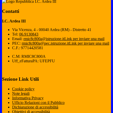
I.C. Ardea III
Contatti
I.C. Ardea III
Via Vicenza, 4 - 00040 Ardea (RM) - Distretto 41
Tel:
06.9130843
Email:
rmic8c800a@istruzione.it
Link per inviare una mail
PEC:
rmic8c800a@pec.istruzione.it
Link per inviare una mail
C.F.: 97714420581
C.M: RMIC8C800A
Uff_eFatturaPA: UFEPFU
Sezione Link Utili
Cookie policy
Note legali
Informativa Privacy
Ufficio Relazioni con il Pubblico
Dichiarazione di accessibilità
Obiettivi di accessibilità