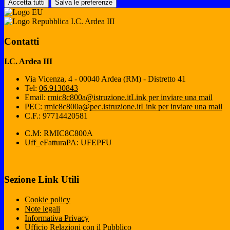
Accetta tutti
Salva le preferenze
I.C. Ardea III
Contatti
I.C. Ardea III
Via Vicenza, 4 - 00040 Ardea (RM) - Distretto 41
Tel:
06.9130843
Email:
rmic8c800a@istruzione.it
Link per inviare una mail
PEC:
rmic8c800a@pec.istruzione.it
Link per inviare una mail
C.F.: 97714420581
C.M: RMIC8C800A
Uff_eFatturaPA: UFEPFU
Sezione Link Utili
Cookie policy
Note legali
Informativa Privacy
Ufficio Relazioni con il Pubblico