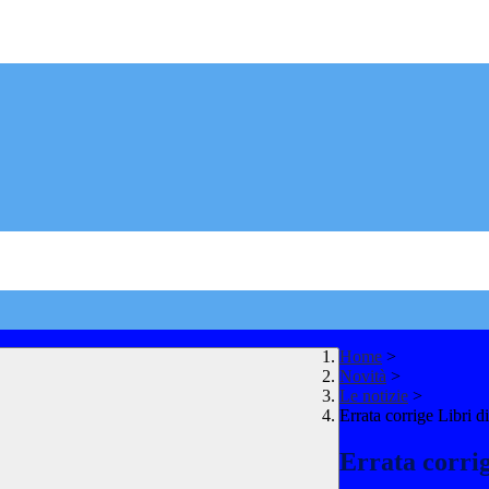
Home
>
Novità
>
Le notizie
>
Errata corrige Libri 
Errata corrig