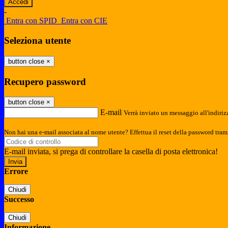
-
Entra con SPID
Entra con CIE
Seleziona utente
button close
×
Recupero password
button close
×
E-mail
Verrà inviato un messaggio all'indirizz
Non hai una e-mail associata al nome utente? Effettua il reset della password tram
E-mail inviata, si prega di controllare la casella di posta elettronica!
Errore
Chiudi
Successo
Chiudi
Informazione