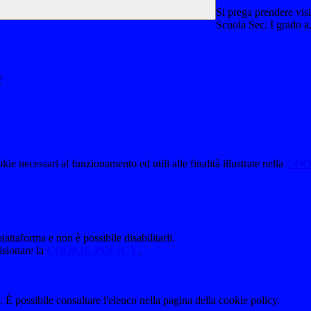
Si prega prendere visio
Scuola Sec. I grado a
f
kie necessari al funzionamento ed utili alle finalità illustrate nella
COO
attaforma e non è possibile disabilitarli.
isionare la
COOKIE POLICY
.
 È possibile consultare l'elenco nella pagina della cookie policy.