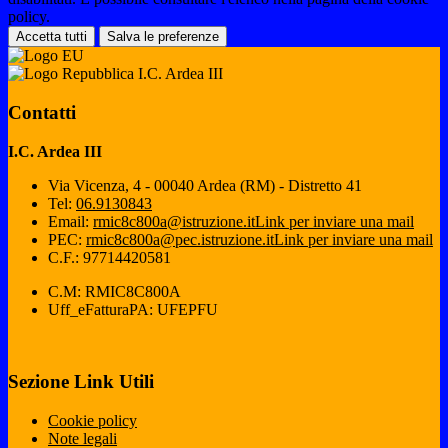
policy.
Accetta tutti
Salva le preferenze
I.C. Ardea III
Contatti
I.C. Ardea III
Via Vicenza, 4 - 00040 Ardea (RM) - Distretto 41
Tel:
06.9130843
Email:
rmic8c800a@istruzione.it
Link per inviare una mail
PEC:
rmic8c800a@pec.istruzione.it
Link per inviare una mail
C.F.: 97714420581
C.M: RMIC8C800A
Uff_eFatturaPA: UFEPFU
Sezione Link Utili
Cookie policy
Note legali