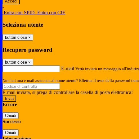
-
Entra con SPID
Entra con CIE
Seleziona utente
button close
×
Recupero password
button close
×
E-mail
Verrà inviato un messaggio all'indirizz
Non hai una e-mail associata al nome utente? Effettua il reset della password tram
E-mail inviata, si prega di controllare la casella di posta elettronica!
Errore
Chiudi
Successo
Chiudi
Informazione