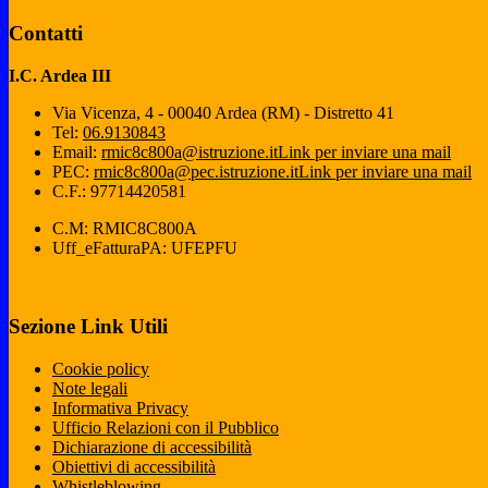
Contatti
I.C. Ardea III
Via Vicenza, 4 - 00040 Ardea (RM) - Distretto 41
Tel:
06.9130843
Email:
rmic8c800a@istruzione.it
Link per inviare una mail
PEC:
rmic8c800a@pec.istruzione.it
Link per inviare una mail
C.F.: 97714420581
C.M: RMIC8C800A
Uff_eFatturaPA: UFEPFU
Sezione Link Utili
Cookie policy
Note legali
Informativa Privacy
Ufficio Relazioni con il Pubblico
Dichiarazione di accessibilità
Obiettivi di accessibilità
Whistleblowing