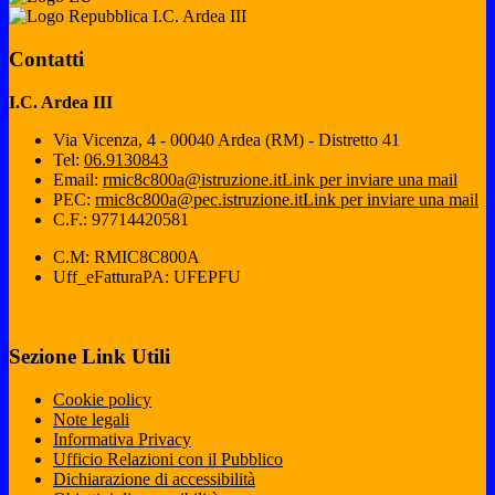
I.C. Ardea III
Contatti
I.C. Ardea III
Via Vicenza, 4 - 00040 Ardea (RM) - Distretto 41
Tel:
06.9130843
Email:
rmic8c800a@istruzione.it
Link per inviare una mail
PEC:
rmic8c800a@pec.istruzione.it
Link per inviare una mail
C.F.: 97714420581
C.M: RMIC8C800A
Uff_eFatturaPA: UFEPFU
Sezione Link Utili
Cookie policy
Note legali
Informativa Privacy
Ufficio Relazioni con il Pubblico
Dichiarazione di accessibilità