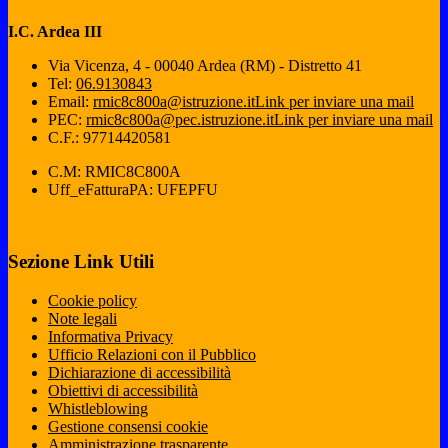
I.C. Ardea III
Via Vicenza, 4 - 00040 Ardea (RM) - Distretto 41
Tel:
06.9130843
Email:
rmic8c800a@istruzione.it
Link per inviare una mail
PEC:
rmic8c800a@pec.istruzione.it
Link per inviare una mail
C.F.: 97714420581
C.M: RMIC8C800A
Uff_eFatturaPA: UFEPFU
Sezione Link Utili
Cookie policy
Note legali
Informativa Privacy
Ufficio Relazioni con il Pubblico
Dichiarazione di accessibilità
Obiettivi di accessibilità
Whistleblowing
Gestione consensi cookie
Amministrazione trasparente