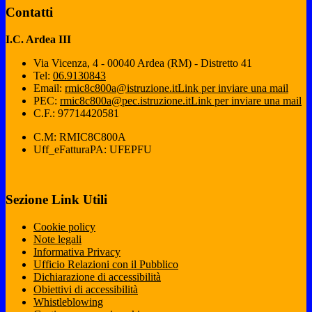
Contatti
I.C. Ardea III
Via Vicenza, 4 - 00040 Ardea (RM) - Distretto 41
Tel:
06.9130843
Email:
rmic8c800a@istruzione.it
Link per inviare una mail
PEC:
rmic8c800a@pec.istruzione.it
Link per inviare una mail
C.F.: 97714420581
C.M: RMIC8C800A
Uff_eFatturaPA: UFEPFU
Sezione Link Utili
Cookie policy
Note legali
Informativa Privacy
Ufficio Relazioni con il Pubblico
Dichiarazione di accessibilità
Obiettivi di accessibilità
Whistleblowing