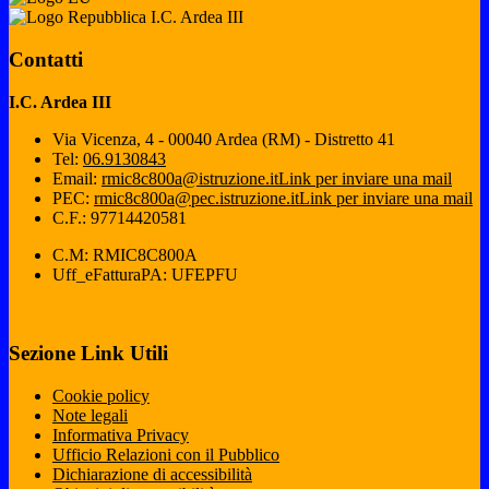
I.C. Ardea III
Contatti
I.C. Ardea III
Via Vicenza, 4 - 00040 Ardea (RM) - Distretto 41
Tel:
06.9130843
Email:
rmic8c800a@istruzione.it
Link per inviare una mail
PEC:
rmic8c800a@pec.istruzione.it
Link per inviare una mail
C.F.: 97714420581
C.M: RMIC8C800A
Uff_eFatturaPA: UFEPFU
Sezione Link Utili
Cookie policy
Note legali
Informativa Privacy
Ufficio Relazioni con il Pubblico
Dichiarazione di accessibilità